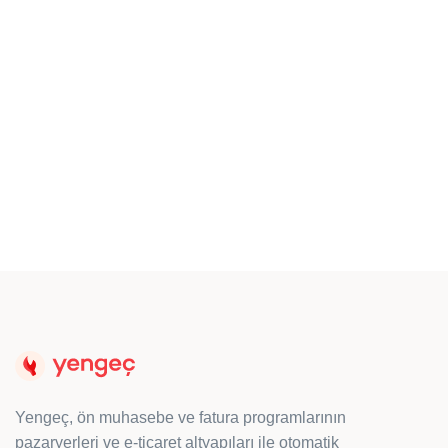
Destek Randevusu
Kurulum veya entegrasyon kullanımı
hakkındaki sorularınız için
randevu
talep edebilirsiniz.
Randevu Talebi Oluşturun
Yengeç, ön muhasebe ve fatura programlarının
pazaryerleri ve e-ticaret altyapıları ile otomatik