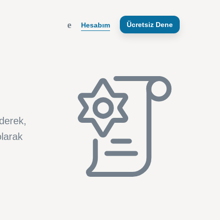
Ücretsiz Dene
Hesabım
onu
ederek,
Koçtaş Entegrasyonu
olarak
LC Waikiki Entegrasyonu
Beymen Entegrasyonu
Shopier Entegrasyonu
Boyner Entegrasyonu
Shopify Entegrasyonu
PTT Kargo Entegrasyonu
Çiçeksepeti Entegrasyonu
Ticimax Entegrasyonu
HepsiJET Kargo
FarmaBorsa Entegrasyonu
ntegrasyonu
WooCommerce
Farmazon Entegrasyonu
tegrasyonu
Sürat Kargo Entegrasyonu