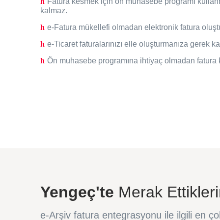
Fatura kesmek için ön muhasebe programı kulla
kalmaz.
e-Fatura mükellefi olmadan elektronik fatura oluşt
e-Ticaret faturalarınızı elle oluşturmanıza gerek k
Ön muhasebe programına ihtiyaç olmadan fatura 
Yengeç'te
Merak Ettikleri
e-Arşiv fatura entegrasyonu ile ilgili en