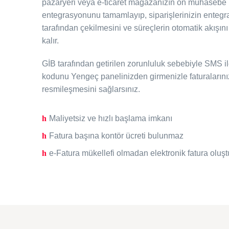
pazaryeri veya e-ticaret mağazanızın ön muhasebe
entegrasyonunu tamamlayıp, siparişlerinizin enteg
tarafından çekilmesini ve süreçlerin otomatik akışı
kalır.
GİB tarafından getirilen zorunluluk sebebiyle SMS il
kodunu Yengeç panelinizden girmenizle faturalarını
resmileşmesini sağlarsınız.
Maliyetsiz ve hızlı başlama imkanı
Fatura başına kontör ücreti bulunmaz
e-Fatura mükellefi olmadan elektronik fatura oluşt