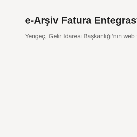
e-Arşiv Fatura Entegra
Yengeç, Gelir İdaresi Başkanlığı’nın web