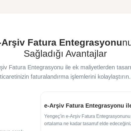
-Arşiv Fatura Entegrasyonu
n
Sağladığı Avantajlar
şiv Fatura Entegrasyonu ile ek maliyetlerden tasar
ticaretinizin faturalandırma işlemlerini kolaylaştırın.
e-Arşiv Fatura Entegrasyonu il
Yengeç'in e-Arşiv Fatura Entegrasyonunu
ortalama ne kadar tasarruf elde edeceğini