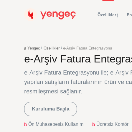
Özellikler
En
Ön Muhase
Yengeç
Özellikler
e-Arşiv Fatura Entegrasyonu
Mali işlemlerinizi oto
e-Arşiv Fatura Entegr
Pazaryeri 
Pazaryeri siparişleri
e-Arşiv Fatura Entegrasyonu ile; e-Arşiv
Sipariş En
yapılan satışların faturalarının ürün ve ca
Birkaç dakikada sipa
resmileşmesi sağlanır.
XML Enteg
Ürün bilgilerinizi X
Stok Ente
Kuruluma Başla
Stok takibini ön mu
Fatura En
Ön Muhasebesiz Kullanım
Ücretsiz Kontör
Faturalarınız otomat
Kargo Ent