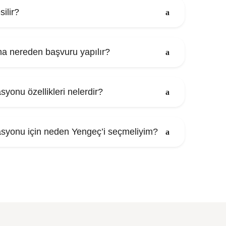
silir?
ına nereden başvuru yapılır?
syonu özellikleri nelerdir?
asyonu için neden Yengeç’i seçmeliyim?