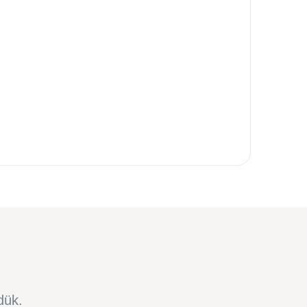
1
₺
v entegrasyonu ile aylık tasarrufunuz
dük.