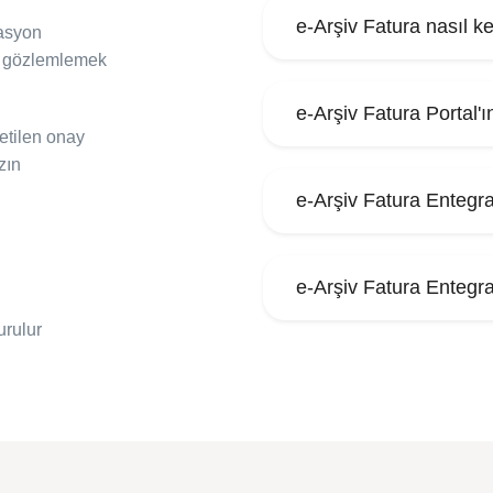
e-Arşiv Fatura nasıl ke
rasyon
nı gözlemlemek
e-Arşiv Fatura Portal'
etilen onay
zın
e-Arşiv Fatura Entegra
e-Arşiv Fatura Entegr
urulur