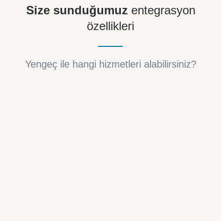
Size sunduğumuz
entegrasyon
özellikleri
Yengeç ile hangi hizmetleri alabilirsiniz?
Ön Muhasebe Entegrasyonu
Ön muhasebe hesabınızı panelinize bağlamanız
ardından, entegrasyonlar ile e-ticaret
mağazanızdaki siparişlerin mali işlemleri