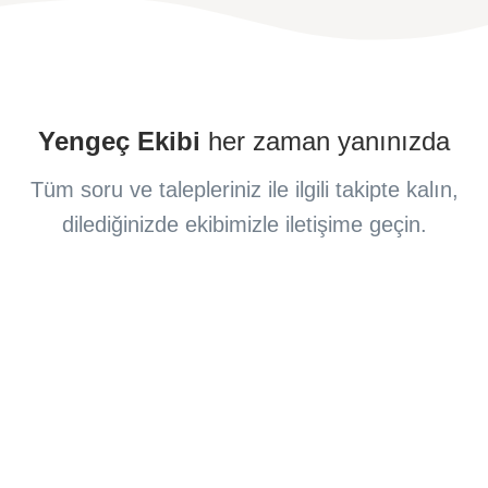
Yengeç Ekibi
her zaman yanınızda
Tüm soru ve talepleriniz ile ilgili takipte kalın,
dilediğinizde ekibimizle iletişime geçin.
Destek Kanalları
Yengeç ile ilgili her türlü sorunuzu
destek
cevaplamaya hazır
birimimizle iletişime geçin.