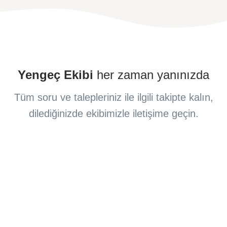
Yengeç Ekibi
her zaman yanınızda
Tüm soru ve talepleriniz ile ilgili takipte kalın,
dilediğinizde ekibimizle iletişime geçin.
Destek Kanalları
Yengeç ile ilgili her türlü sorunuzu
destek
cevaplamaya hazır
birimimizle iletişime geçin.