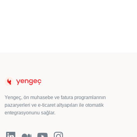
blogta
haberlerimiz
!
Hemen Keşfedin
Yengeç, ön muhasebe ve fatura programlarının
pazaryerleri ve e-ticaret altyapıları ile otomatik
entegrasyonunu sağlar.
LinkedIn
Orta
YouTube
Instagram