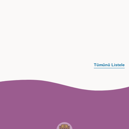
e-Ticaret
WooCommerce Vergi Kurulumu
Nasıl Yapılır?
Bu yazımızda WooCommerce altyapılı e-ticaret
web sitelerine yapılacak vergi ayarlamaları ile
ilgili adımları detaylı olarak anlattık.
Tümünü Listele