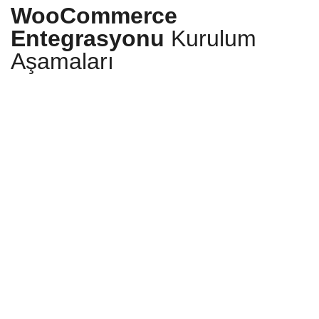
WooCommerce
Entegrasyonu
Kurulum
Aşamaları
Yengeç'e bağlanın
Ön hazırlık olarak ön muhasebe ve
WooCommerce e-ticaret sitesi panellerinizi
farklı pencerelerde açın. Ardından Yengeç
paneline giriş yapın.
15 günlük deneme süresini başlatın
Entegrasyon panelinizde yer alan Yeni
Entegrasyon Ekle butonuna tıklayarak,
pazaryeri ve e-ticaret platformları arasından