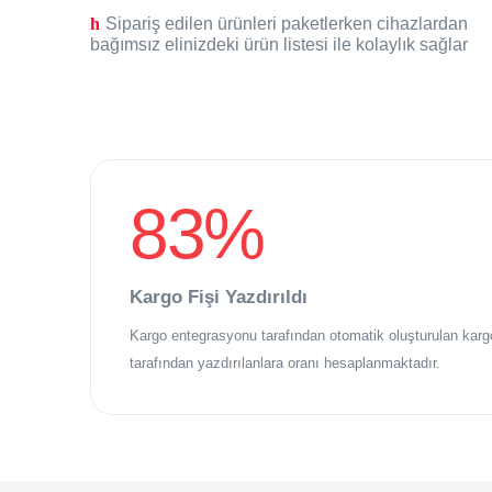
Sipariş edilen ürünleri paketlerken cihazlardan
bağımsız elinizdeki ürün listesi ile kolaylık sağlar
83
%
Kargo Fişi Yazdırıldı
Kargo entegrasyonu tarafından otomatik oluşturulan kargo f
tarafından yazdırılanlara oranı hesaplanmaktadır.