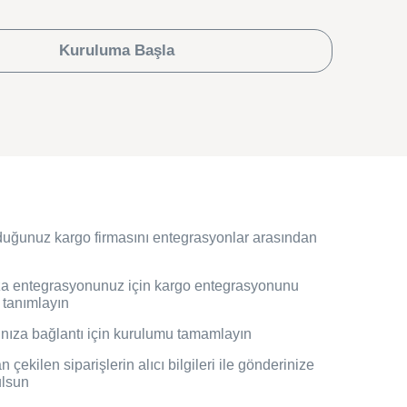
Kuruluma Başla
duğunuz kargo firmasını entegrasyonlar arasından
 entegrasyonunuz için kargo entegrasyonunu
 tanımlayın
nıza bağlantı için kurulumu tamamlayın
çekilen siparişlerin alıcı bilgileri ile gönderinize
ulsun