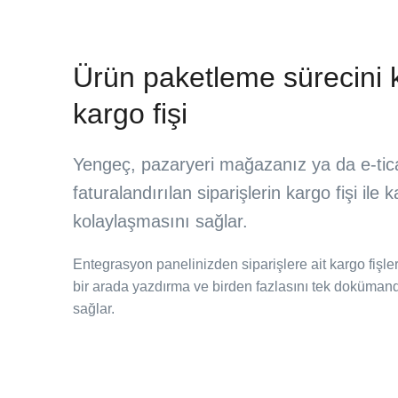
Ürün paketleme sürecini k
kargo fişi
Yengeç, pazaryeri mağazanız ya da e-tica
faturalandırılan siparişlerin kargo fişi ile
kolaylaşmasını sağlar.
Entegrasyon panelinizden siparişlere ait kargo fişler
bir arada yazdırma ve birden fazlasını tek doküma
sağlar.