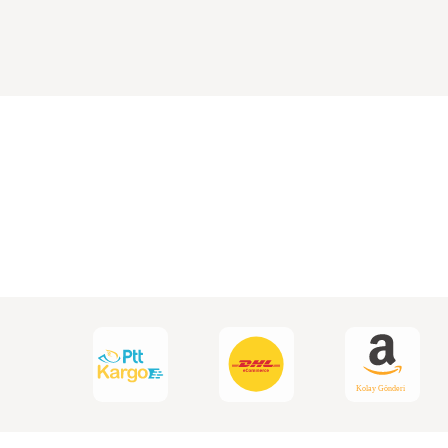
Kargo fişinizi tek tık
Müşteri So
Entegrasyonu
Tüm soru ve taleple
Yengeç 
Günlük Ra
Günlük sipariş adet