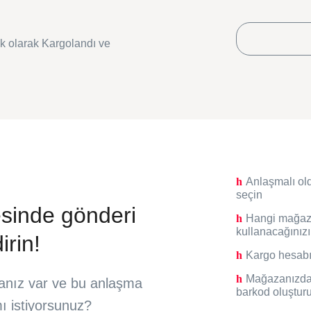
k olarak Kargolandı ve
Anlaşmalı ol
seçin
sinde gönderi
Hangi mağaza
kullanacağınızı
irin!
Kargo hesabı
Mağazanızdan 
şmanız var ve bu anlaşma
barkod oluştur
mı istiyorsunuz?