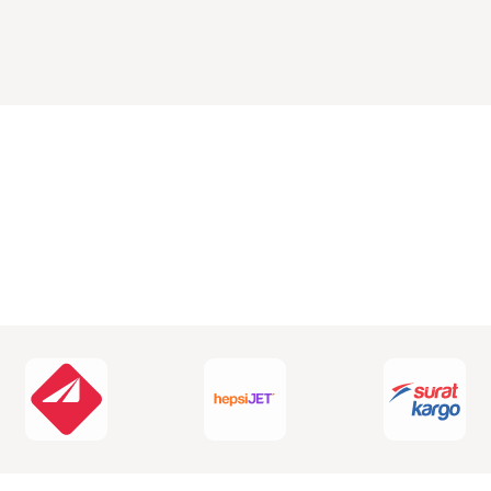
Teknosa Entegrasyonu
OpenCart Entegrasyonu
e-Faturalarınızı ön muhasebesiz oluşturun.
la alın.
FedEx Kargo Entegrasyonu
Trendyol Entegrasyonu
PrestaShop Entegrasyonu
UPS TR Entegrasyonu
ruları
Turkcell Pasaj Entegrasyonu
i
T-Soft Entegrasyonu
UPS Global Entegrasyonu
Y
r tek ekranda.
Kargo Entegrasyonu
por
leriniz e-postanızda.