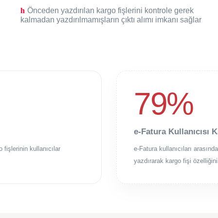
Önceden yazdırılan kargo fişlerini kontrole gerek
kalmadan yazdırılmamışların çıktı alımı imkanı sağlar
79
%
e-Fatura Kullanıcısı K
işlerinin kullanıcılar
e-Fatura kullanıcıları arasında
yazdırarak kargo fişi özelliği