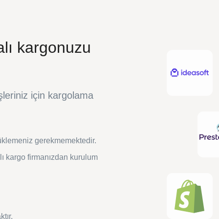
alı kargonuzu
şleriniz için kargolama
 yüklemeniz gerekmemektedir.
lı kargo firmanızdan kurulum
tır.