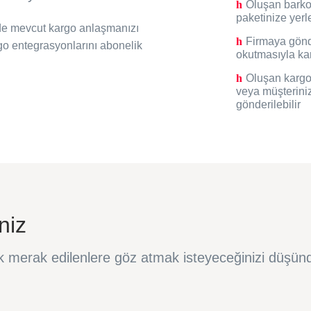
Oluşan barko
paketinize yerle
zde mevcut kargo anlaşmanızı
Firmaya gönde
rgo entegrasyonlarını abonelik
okutmasıyla kar
Oluşan kargo 
veya müşterini
gönderilebilir
niz
çok merak edilenlere göz atmak isteyeceğinizi düşün